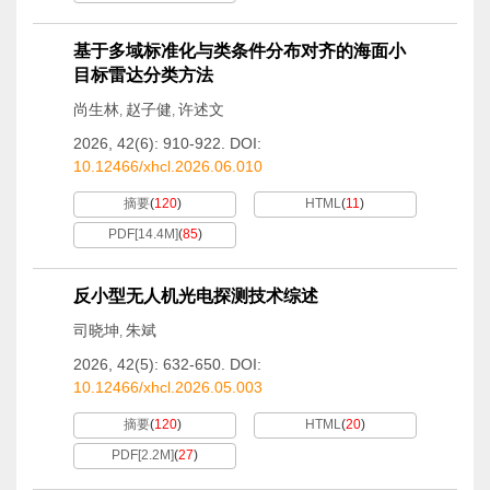
基于多域标准化与类条件分布对齐的海面小
目标雷达分类方法
尚生林
赵子健
许述文
,
,
2026, 42(6): 910-922.
DOI:
10.12466/xhcl.2026.06.010
摘要
(
120
)
HTML
(
11
)
PDF[
14.4M
]
(
85
)
反小型无人机光电探测技术综述
司晓坤
朱斌
,
2026, 42(5): 632-650.
DOI:
10.12466/xhcl.2026.05.003
摘要
(
120
)
HTML
(
20
)
PDF[
2.2M
]
(
27
)