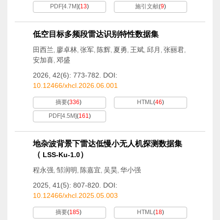
PDF[
4.7M
]
(
13
)
施引文献
(
9
)
低空目标多频段雷达识别特性数据集
田西兰
廖卓林
张军
陈辉
夏勇
王斌
邱月
张丽君
,
,
,
,
,
,
,
,
安加喜
邓盛
,
2026, 42(6): 773-782.
DOI:
10.12466/xhcl.2026.06.001
摘要
(
336
)
HTML
(
46
)
PDF[
4.5M
]
(
161
)
地杂波背景下雷达低慢小无人机探测数据集
（
）
LSS-Ku-1.0
程永强
邹润明
陈嘉宜
吴昊
华小强
,
,
,
,
2025, 41(5): 807-820.
DOI:
10.12466/xhcl.2025.05.003
摘要
(
185
)
HTML
(
18
)