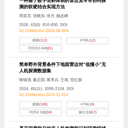
一种基于数字去斜体制的雷达宽窄带协同探
测的软硬结合实现方法
邓笑言
张晓东
张月
杨志峰
,
,
,
2026, 42(6): 810-830.
DOI:
10.12466/xhcl.2026.06.004
摘要
(
112
)
HTML
(
12
)
PDF[
10.4M
]
(
81
)
简单野外背景条件下地面雷达对“低慢小”无
人机探测数据集
林钱强
秦正阳
蒋李兵
王旭
范红旗
,
,
,
,
2024, 40(11): 2095-2104.
DOI:
10.12466/xhcl.2024.11.014
摘要
(
108
)
HTML
(
9
)
PDF[
4.3M
]
(
34
)
施引文献
(
7
)