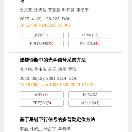
述
王文萱
汪成磊
齐慧慧
叶梦昊
张艳宁
,
,
,
,
2025, 41(2): 198-223.
DOI:
10.12466/xhcl.2025.02.002
摘要
(
99
)
HTML
(
13
)
PDF[
3.4M
]
(
35
)
施引文献
(
42
)
燃烧诊断中的光学信号采集方法
蔡李靖
蔡伟伟
施展
超星
曹汛
,
,
,
,
2023, 39(12): 2091-2114.
DOI:
10.16798/j.issn.1003-0530.2023.12.001
摘要
(
97
)
HTML
(
1
)
PDF[
3M
]
(
9
)
施引文献
(
1
)
基于星链下行信号的多普勒定位方法
李喆
林威洪
朱占宇
羊箭锋
,
,
,