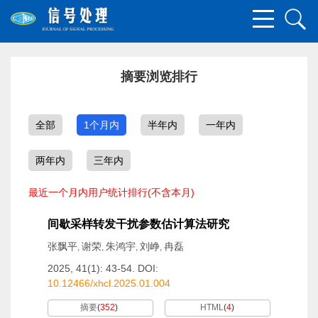
摘要浏览排行
全部
1个月内
半年内
一年内
两年内
三年内
最近一个月内用户统计排行(不含本月)
间歇采样转发干扰参数估计算法研究
张飘平
谢荣
朱鸿宇
刘峥
冉磊
,
,
,
,
2025, 41(1): 43-54.
DOI:
10.12466/xhcl.2025.01.004
摘要
(
352
)
HTML
(
4
)