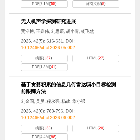
PDF[
7.1M
]
(
55
)
施引文献
(
5
)
无人机声学探测研究进展
贾浩博
王嘉伟
刘思辰
胡小青
杨飞然
,
,
,
,
2026, 42(5): 616-631.
DOI:
10.12466/xhcl.2026.05.002
摘要
(
137
)
HTML
(
27
)
PDF[
1.8M
]
(
41
)
基于贪婪积累的信息几何雷达弱小目标检测
前跟踪方法
刘金国
吴昊
程永强
杨政
华小强
,
,
,
,
2026, 42(6): 783-796.
DOI:
10.12466/xhcl.2026.06.002
摘要
(
133
)
HTML
(
20
)
PDF[
4.4M
]
(
98
)