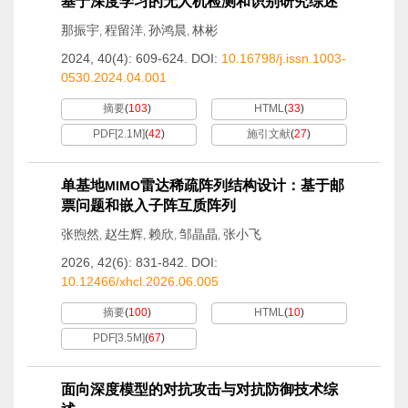
基于深度学习的无人机检测和识别研究综述
那振宇
程留洋
孙鸿晨
林彬
,
,
,
2024, 40(4): 609-624.
DOI:
10.16798/j.issn.1003-
0530.2024.04.001
摘要
(
103
)
HTML
(
33
)
PDF[
2.1M
]
(
42
)
施引文献
(
27
)
单基地
雷达稀疏阵列结构设计：基于邮
MIMO
票问题和嵌入子阵互质阵列
张煦然
赵生辉
赖欣
邹晶晶
张小飞
,
,
,
,
2026, 42(6): 831-842.
DOI:
10.12466/xhcl.2026.06.005
摘要
(
100
)
HTML
(
10
)
PDF[
3.5M
]
(
67
)
面向深度模型的对抗攻击与对抗防御技术综