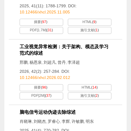
2025, 41(11): 1788-1799.
DOI:
10.12466/xhcl.2025.11.005
摘要
(
97
)
HTML
(
9
)
PDF[
1.7M
]
(
31
)
施引文献
(
1
)
工业视觉异常检测：关于架构、模态及学习
范式的综述
邢鹏
杨恩泉
刘超凡
曾丹
李泽超
,
,
,
,
2026, 42(2): 257-284.
DOI:
10.12466/xhcl.2026.02.012
摘要
(
96
)
HTML
(
14
)
PDF[
2M
]
(
37
)
施引文献
(
2
)
脑电信号运动伪迹去除综述
肖晓琳
刘晓杰
罗睿心
李辉
许敏鹏
明东
,
,
,
,
,
2025, 41(4): 770-782.
DOI: