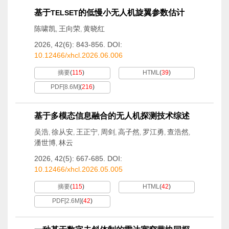
基于
的低慢小无人机旋翼参数估计
TELSET
陈啸凯
王向荣
黄晓红
,
,
2026, 42(6): 843-856.
DOI:
10.12466/xhcl.2026.06.006
摘要
(
115
)
HTML
(
39
)
PDF[
8.6M
]
(
216
)
基于多模态信息融合的无人机探测技术综述
吴浩
徐从安
王正宁
周剑
高子然
罗江勇
查浩然
,
,
,
,
,
,
,
潘世博
林云
,
2026, 42(5): 667-685.
DOI:
10.12466/xhcl.2026.05.005
摘要
(
115
)
HTML
(
42
)
PDF[
2.6M
]
(
42
)