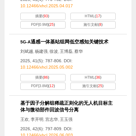
10.12466/xhcl.2025.04.017
摘要
(
93
)
HTML
(
17
)
PDF[
0.9M
]
(
25
)
施引文献
(
8
)
通感一体基站组网低空感知关键技术
5G-A
刘斌越
杨建强
徐波
王博磊
蔡华
,
,
,
,
2025, 41(5): 787-806.
DOI:
10.12466/xhcl.2025.05.002
摘要
(
86
)
HTML
(
36
)
PDF[
3.8M
]
(
12
)
施引文献
(
25
)
基于因子分解组稀疏正则化的无人机目标主
体与微动部件回波信号分离
王欢
李开明
宫志华
王玉强
,
,
,
2026, 42(6): 797-809.
DOI:
10.12466/xhcl.2026.06.003