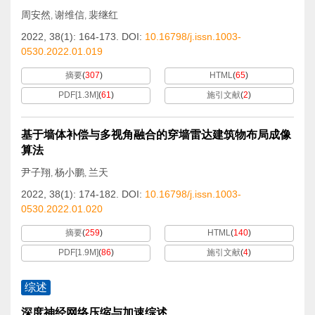
周安然
谢维信
裴继红
,
,
2022, 38(1): 164-173.
DOI:
10.16798/j.issn.1003-
0530.2022.01.019
摘要
(
307
)
HTML
(
65
)
PDF[
1.3M
]
(
61
)
施引文献
(
2
)
基于墙体补偿与多视角融合的穿墙雷达建筑物布局成像
算法
尹子翔
杨小鹏
兰天
,
,
2022, 38(1): 174-182.
DOI:
10.16798/j.issn.1003-
0530.2022.01.020
摘要
(
259
)
HTML
(
140
)
PDF[
1.9M
]
(
86
)
施引文献
(
4
)
综述
深度神经网络压缩与加速综述