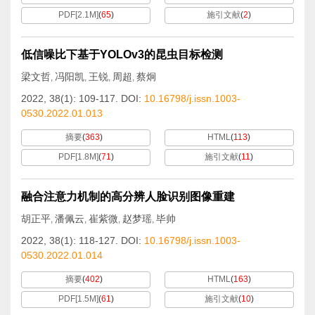
PDF[
2.1M
]
(
65
)
施引文献
(
2
)
低信噪比下基于YOLOv3的昆虫目标检测
梁文哲
冯阳凯
王锐
周超
蔡炯
,
,
,
,
2022, 38(1): 109-117.
DOI:
10.16798/j.issn.1003-
0530.2022.01.013
摘要
(
363
)
HTML
(
113
)
PDF[
1.8M
]
(
71
)
施引文献
(
11
)
融合注意力机制的高分辨人脸识别图像重建
胡正平
潘佩云
崔紫微
赵梦瑶
毕帅
,
,
,
,
2022, 38(1): 118-127.
DOI:
10.16798/j.issn.1003-
0530.2022.01.014
摘要
(
402
)
HTML
(
163
)
PDF[
1.5M
]
(
61
)
施引文献
(
10
)