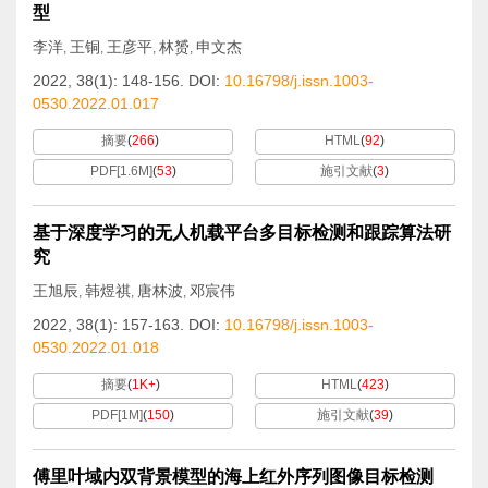
型
李洋
王铜
王彦平
林赟
申文杰
,
,
,
,
2022, 38(1): 148-156.
DOI:
10.16798/j.issn.1003-
0530.2022.01.017
摘要
(
266
)
HTML
(
92
)
PDF[
1.6M
]
(
53
)
施引文献
(
3
)
基于深度学习的无人机载平台多目标检测和跟踪算法研
究
王旭辰
韩煜祺
唐林波
邓宸伟
,
,
,
2022, 38(1): 157-163.
DOI:
10.16798/j.issn.1003-
0530.2022.01.018
摘要
(
1K+
)
HTML
(
423
)
PDF[
1M
]
(
150
)
施引文献
(
39
)
傅里叶域内双背景模型的海上红外序列图像目标检测