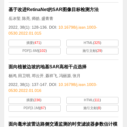
基于改进RetinaNet的SAR图像目标检测方法
岳冰莹
陈亮
师皓
盛青青
,
,
,
2022, 38(1): 128-136.
DOI:
10.16798/j.issn.1003-
0530.2022.01.015
摘要
(
471
)
HTML
(
325
)
PDF[
1.6M
]
(
102
)
施引文献
(
29
)
面向植被边坡的地基SAR高相干点选择
杨鸿
田卫明
邓云开
聂祥飞
冯丽源
张月
,
,
,
,
,
2022, 38(1): 137-147.
DOI:
10.16798/j.issn.1003-
0530.2022.01.016
摘要
(
236
)
HTML
(
111
)
PDF[
3.1M
]
(
67
)
施引文献
(
8
)
面向毫米波雷达路侧交通监测的时变滤波器参数估计模