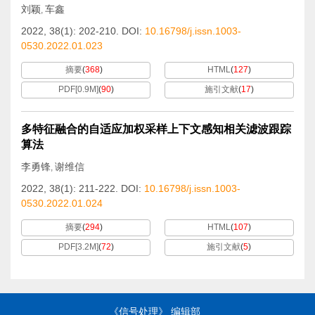
刘颖
车鑫
,
2022, 38(1): 202-210.
DOI:
10.16798/j.issn.1003-
0530.2022.01.023
摘要
(
368
)
HTML
(
127
)
PDF[
0.9M
]
(
90
)
施引文献
(
17
)
多特征融合的自适应加权采样上下文感知相关滤波跟踪
算法
李勇锋
谢维信
,
2022, 38(1): 211-222.
DOI:
10.16798/j.issn.1003-
0530.2022.01.024
摘要
(
294
)
HTML
(
107
)
PDF[
3.2M
]
(
72
)
施引文献
(
5
)
《信号处理》 编辑部