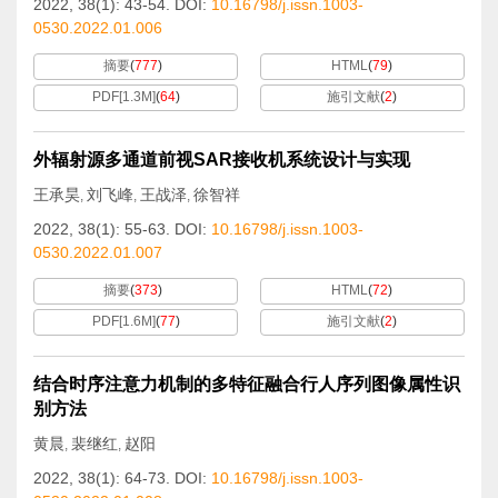
2022, 38(1): 43-54.
DOI:
10.16798/j.issn.1003-
0530.2022.01.006
摘要
(
777
)
HTML
(
79
)
PDF[
1.3M
]
(
64
)
施引文献
(
2
)
外辐射源多通道前视SAR接收机系统设计与实现
王承昊
刘飞峰
王战泽
徐智祥
,
,
,
2022, 38(1): 55-63.
DOI:
10.16798/j.issn.1003-
0530.2022.01.007
摘要
(
373
)
HTML
(
72
)
PDF[
1.6M
]
(
77
)
施引文献
(
2
)
结合时序注意力机制的多特征融合行人序列图像属性识
别方法
黄晨
裴继红
赵阳
,
,
2022, 38(1): 64-73.
DOI:
10.16798/j.issn.1003-