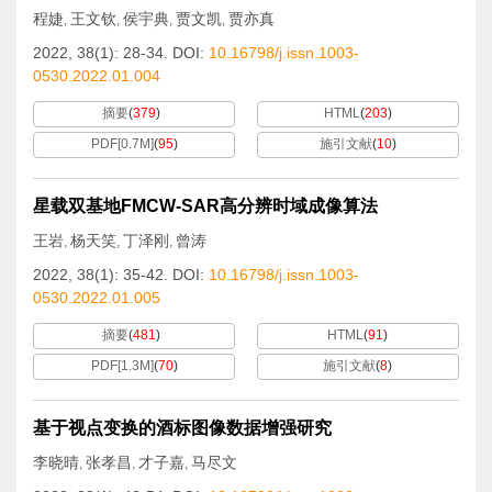
程婕
王文钦
侯宇典
贾文凯
贾亦真
,
,
,
,
2022, 38(1): 28-34.
DOI:
10.16798/j.issn.1003-
0530.2022.01.004
摘要
(
379
)
HTML
(
203
)
PDF[
0.7M
]
(
95
)
施引文献
(
10
)
星载双基地FMCW-SAR高分辨时域成像算法
王岩
杨天笑
丁泽刚
曾涛
,
,
,
2022, 38(1): 35-42.
DOI:
10.16798/j.issn.1003-
0530.2022.01.005
摘要
(
481
)
HTML
(
91
)
PDF[
1.3M
]
(
70
)
施引文献
(
8
)
基于视点变换的酒标图像数据增强研究
李晓晴
张孝昌
才子嘉
马尽文
,
,
,