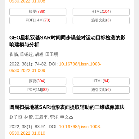
0530.2022.01.008
摘要
(
788
)
HTML
(
104
)
PDF[
1.4M
]
(
73
)
施引文献
(
3
)
GEO星机双基SAR时间同步误差对运动目标检测的影
响建模与分析
崔畅
董锡超
胡程
田卫明
,
,
,
2022, 38(1): 74-82.
DOI:
10.16798/j.issn.1003-
0530.2022.01.009
摘要
(
394
)
HTML
(
94
)
PDF[
1M
]
(
82
)
施引文献
(
6
)
圆周扫描地基SAR地形表面提取辅助的三维成像算法
赵子恒
林赟
王彦平
李洋
申文杰
,
,
,
,
2022, 38(1): 83-91.
DOI:
10.16798/j.issn.1003-
0530.2022.01.010