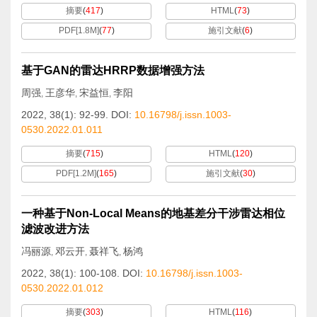
摘要
(
417
)
HTML
(
73
)
PDF[
1.8M
]
(
77
)
施引文献
(
6
)
基于GAN的雷达HRRP数据增强方法
周强
王彦华
宋益恒
李阳
,
,
,
2022, 38(1): 92-99.
DOI:
10.16798/j.issn.1003-
0530.2022.01.011
摘要
(
715
)
HTML
(
120
)
PDF[
1.2M
]
(
165
)
施引文献
(
30
)
一种基于Non-Local Means的地基差分干涉雷达相位
滤波改进方法
冯丽源
邓云开
聂祥飞
杨鸿
,
,
,
2022, 38(1): 100-108.
DOI:
10.16798/j.issn.1003-
0530.2022.01.012
摘要
(
303
)
HTML
(
116
)