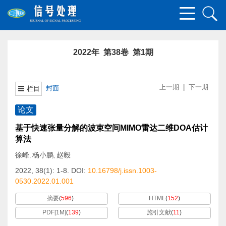
2022年 第38卷 第1期
上一期
|
下一期
封面
栏目
论文
基于快速张量分解的波束空间MIMO雷达二维DOA估计
算法
徐峰
杨小鹏
赵毅
,
,
2022, 38(1): 1-8.
DOI:
10.16798/j.issn.1003-
0530.2022.01.001
摘要
(
596
)
HTML
(
152
)
PDF[
1M
]
(
139
)
施引文献
(
11
)