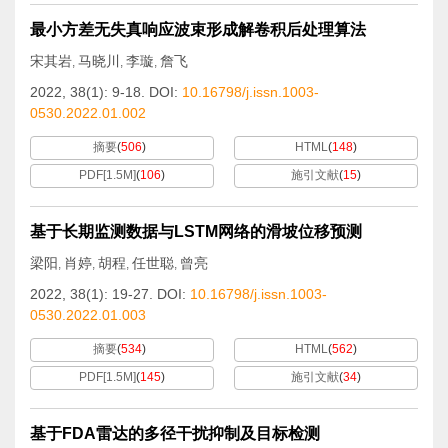
最小方差无失真响应波束形成解卷积后处理算法
宋其岩
马晓川
李璇
詹飞
,
,
,
2022, 38(1): 9-18.
DOI:
10.16798/j.issn.1003-
0530.2022.01.002
摘要
(
506
)
HTML
(
148
)
PDF[
1.5M
]
(
106
)
施引文献
(
15
)
基于长期监测数据与LSTM网络的滑坡位移预测
梁阳
肖婷
胡程
任世聪
曾亮
,
,
,
,
2022, 38(1): 19-27.
DOI:
10.16798/j.issn.1003-
0530.2022.01.003
摘要
(
534
)
HTML
(
562
)
PDF[
1.5M
]
(
145
)
施引文献
(
34
)
基于FDA雷达的多径干扰抑制及目标检测