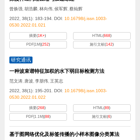
曾焕强
胡浩麟
林向伟
侯军辉
蔡灿辉
,
,
,
,
2022, 38(1): 183-194.
DOI:
10.16798/j.issn.1003-
0530.2022.01.021
摘要
(
1K+
)
HTML
(
668
)
PDF[
1M
]
(
252
)
施引文献
(
142
)
研究通讯
一种波束谱特征加权的水下弱目标检测方法
范文涛
唐波
李朋伟
王英志
,
,
,
2022, 38(1): 195-201.
DOI:
10.16798/j.issn.1003-
0530.2022.01.022
摘要
(
268
)
HTML
(
89
)
PDF[
1.1M
]
(
88
)
施引文献
(
6
)
基于图网络优化及标签传播的小样本图像分类算法