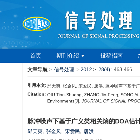
首页
期刊介绍
投稿指南
文章导航
>
信号处理
>
2012
>
28(4)
: 463-466.
引用本文:
邱天爽, 张金凤, 宋爱民, 唐洪. 脉冲噪声下基于广义类相
Citation:
QIU Tian-Shuang, ZHANG Jin-Feng, SONG Ai-Min
Environments[J].
JOURNAL OF SIGNAL PRO
脉冲噪声下基于广义类相关熵的DOA估
邱天爽
,
张金凤
,
宋爱民
,
唐洪