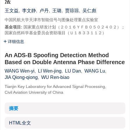
法
王文益
,
李文静
,
卢丹
,
王璐
,
贾琼琼
,
吴仁彪
中国民航大学天津市智能信号与图像处理重点实验室
基金项目:
国家重点研发计划（２０１６ＹＦＢ０５０２４０２）；
国家自然科学基金委员会资助项目（Ｕ１８３３１１２）
详细信息
An ADS-B Spoofing Detection Method
Based on Double Antenna Phase Difference
WANG Wen-yi
,
LI Wen-jing
,
LU Dan
,
WANG Lu
,
JIA Qiong-qiong
,
WU Ren-biao
Tianjin Key Laboratory for Advanced Signal Processing,
Civil Aviation University of China
摘要
HTML全文