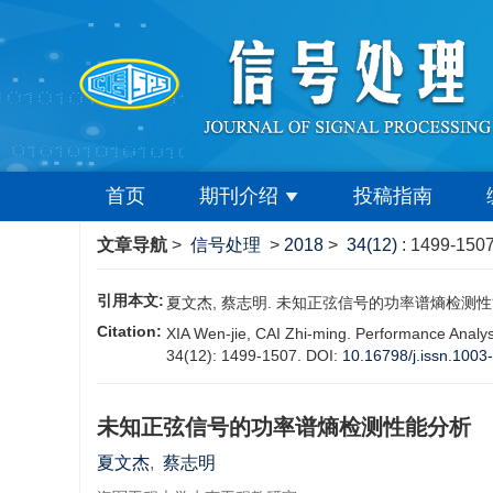
首页
期刊介绍
投稿指南
文章导航
>
信号处理
>
2018
>
34(12)
: 1499-1507
引用本文:
夏文杰, 蔡志明. 未知正弦信号的功率谱熵检测性能分析[J].
Citation:
XIA Wen-jie, CAI Zhi-ming. Performance Analys
34(12): 1499-1507.
DOI:
10.16798/j.issn.1003
未知正弦信号的功率谱熵检测性能分析
夏文杰
,
蔡志明