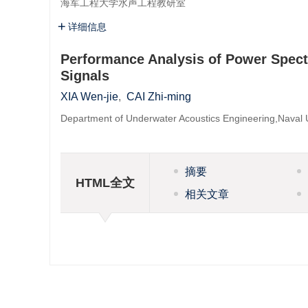
海军工程大学水声工程教研室
详细信息
Performance Analysis of Power Spect
Signals
XIA Wen-jie
,
CAI Zhi-ming
Department of Underwater Acoustics Engineering,Naval U
摘要
HTML全文
相关文章