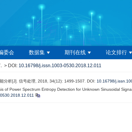
编委会
数据集
期刊在线
论文排行
.
> DOI:
10.16798/j.issn.1003-0530.2018.12.011
 信号处理, 2018, 34(12): 1499-1507.
DOI:
10.16798/j.issn.1
is of Power Spectrum Entropy Detection for Unknown Sinusoidal Signal
-0530.2018.12.011