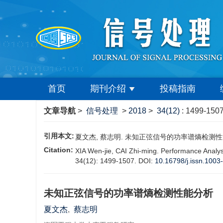
首页
期刊介绍
投稿指南
文章导航
>
信号处理
>
2018
>
34(12)
: 1499-1507
引用本文:
夏文杰, 蔡志明. 未知正弦信号的功率谱熵检测性能分析[J].
Citation:
XIA Wen-jie, CAI Zhi-ming. Performance Analys
34(12): 1499-1507.
DOI:
10.16798/j.issn.1003
未知正弦信号的功率谱熵检测性能分析
夏文杰
,
蔡志明