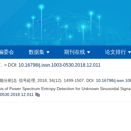
编委会
数据集
期刊在线
论文排行
.
> DOI:
10.16798/j.issn.1003-0530.2018.12.011
 信号处理, 2018, 34(12): 1499-1507.
DOI:
10.16798/j.issn.1
is of Power Spectrum Entropy Detection for Unknown Sinusoidal Signal
-0530.2018.12.011