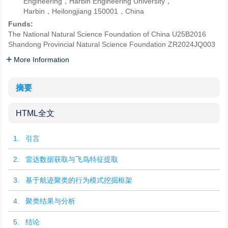
Engineering，Harbin Engineering University，
Harbin，Heilongjiang 150001，China
Funds:
The National Natural Science Foundation of China
U25B2016
Shandong Provincial Natural Science Foundation
ZR2024JQ003
More Information
摘要
HTML全文
1. 引言
2. 雷达数据获取与飞鸟特征提取
3. 基于航迹聚类的行为模式挖掘框架
4. 聚类结果与分析
5. 结论